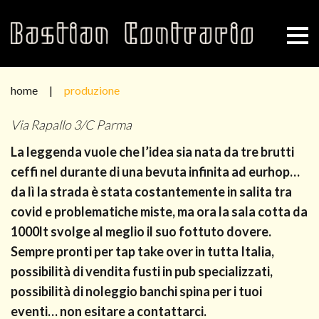
S
k
i
p
t
home
|
produzione
o
P
Via Rapallo 3/C Parma
c
r
o
La leggenda vuole che l’idea sia nata da tre brutti
o
n
ceffi nel durante di una bevuta infinita ad eurhop…
d
t
u
da lì la strada è stata costantemente in salita tra
z
e
covid e problematiche miste, ma ora la sala cotta da
i
n
1000lt svolge al meglio il suo fottuto dovere.
o
t
Sempre pronti per tap take over in tutta Italia,
n
possibilità di vendita fusti in pub specializzati,
e
possibilità di noleggio banchi spina per i tuoi
eventi… non esitare a contattarci.