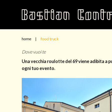
S
k
i
p
t
o
home
|
food truck
c
F
Dove vuoi te
o
o
n
Una vecchia roulotte del 69 viene adibita a p
o
t
ogni tuo evento.
e
d
n
T
t
r
u
c