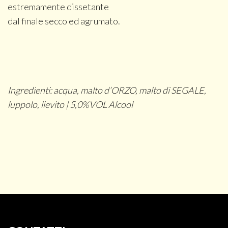
estremamente dissetante
dal finale secco ed agrumato.
Ingredienti: acqua, malto d’ORZO, malto di SEGALE,
luppolo, lievito | 5,0%VOL Alcool