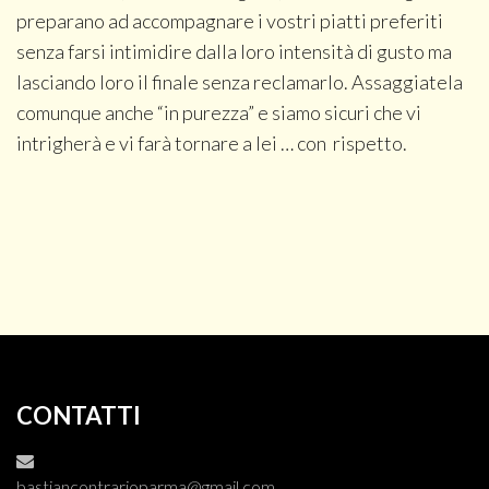
preparano ad accompagnare i vostri piatti preferiti
senza farsi intimidire dalla loro intensità di gusto ma
lasciando loro il finale senza reclamarlo. Assaggiatela
comunque anche “in purezza” e siamo sicuri che vi
intrigherà e vi farà tornare a lei … con rispetto.
CONTATTI
bastiancontrarioparma@gmail.com