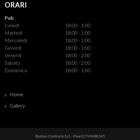
ORARI
Pub
Lunedì
18:00 - 1:00
Martedì
18:00 - 1:00
Mercoledì
18:00 - 1:00
Giovedì
18:00 - 1:00
Venerdì
18:00 - 2:00
Sabato
18:00 - 2:00
Domenica
18:00 - 1:00
Home
Gallery
Bastian Contrario S.r.l. - P.Iva 02749480345