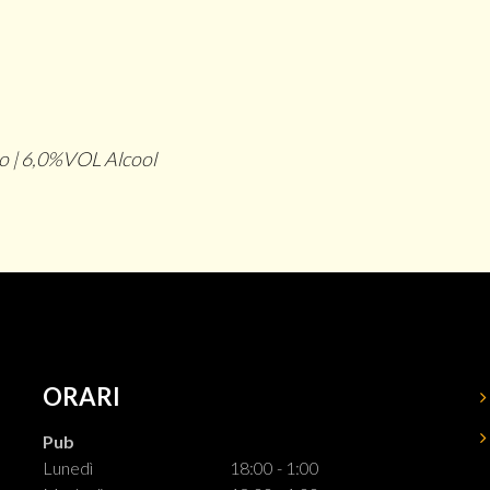
ito | 6,0%VOL Alcool
ORARI
Pub
Lunedì
18:00 - 1:00