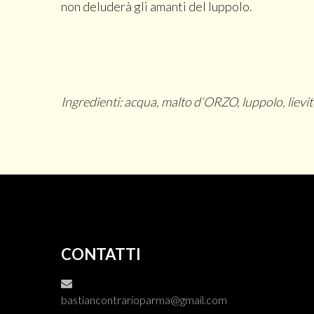
non deluderà gli amanti del luppolo.
Ingredienti: acqua, malto d’ORZO, luppolo, liev
CONTATTI
bastiancontrarioparma@gmail.com