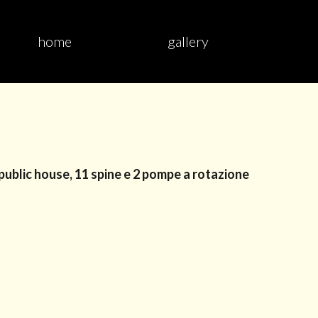
home
gallery
o public house, 11 spine e 2 pompe a rotazione