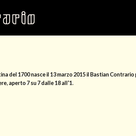
ntina del 1700 nasce il 13 marzo 2015 il Bastian Contrari
ere, aperto 7 su 7 dalle 18 all’1.